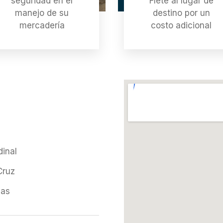
seguridad en el
Flete al lugar de
manejo de su
destino por un
mercadería
costo adicional
dinal
Cruz
as